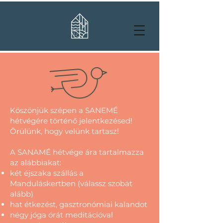
Köszönjük szépen a SANEMÉ
hétvégére történő jelentkezésed!
Örülünk, hogy velünk tartasz!
A SANAMÉ hétvége ára tartalmazza
az alábbiakat:
két éjszaka szállás a
Manduláskertben (válassz szobát
alább)
hat étkezést, gasztronómiai kalandot
négy jóga órát meditációval