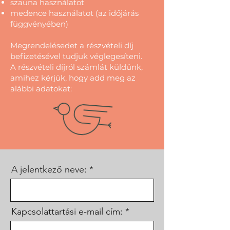
szauna használatot
medence használatot (az időjárás
függvényében)
Megrendelésedet a részvételi díj
befizetésével tudjuk véglegesíteni.
A részvételi díjról számlát küldünk,
amihez kérjük, hogy add meg az
alábbi adatokat:
A jelentkező neve:
Kapcsolattartási e-mail cím: