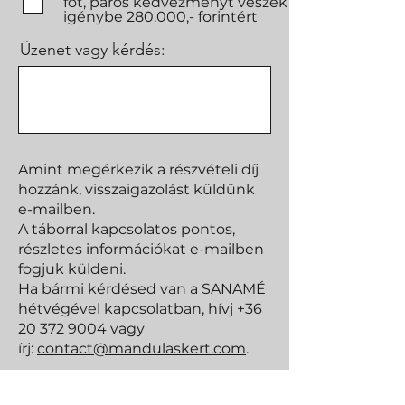
főt, páros kedvezményt veszek
igénybe 280.000,- forintért
Üzenet vagy kérdés:
Amint megérkezik a részvételi díj
hozzánk, visszaigazolást küldünk
e-mailben.
A táborral kapcsolatos pontos,
részletes információkat e-mailben
fogjuk küldeni.
Ha bármi kérdésed van a SANAMÉ
hétvégével kapcsolatban, hívj
+36
20 372 9004
vagy
írj:
contact@mandulaskert.com
.
MEGRENDELEM